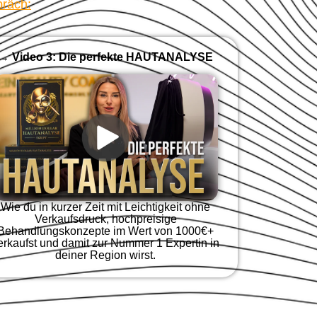
präch:
→ Video 3: Die perfekte HAUTANALYSE
Wie du in kurzer Zeit mit Leichtigkeit ohne
Verkaufsdruck, hochpreisige
Behandlungskonzepte im Wert von 1000€+
erkaufst und damit zur Nummer 1 Expertin in
deiner Region wirst.