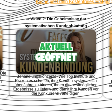
llst sofort starten:
Buche jetzt dein Kostenfreies Erstges
→ Video 2: Die Geheimnisse der
!
systematischen Kundenbindung
 Die
Behandlungskonzepte: Wie Top Institute und
e
Praxen es schaffen, ihre Kunden systematisch
n
über Jahre zu binden, ihnen die bestmöglichen
v
Ergebnisse zu liefern und damit ihre Kunden vor
der Konkurrenz verteidigen.