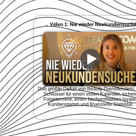
Du wi
→ Video 1: Nie wieder Neukundensuche
Das größte Defizit von Beauty-Dienstleistern:
Schlüssel für einen vollen Kalender, sicher
Folgetermine, einen hochprofitablen loyale
Kundenstamm und finanzielle Stabilität.