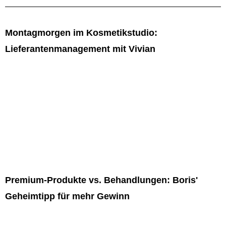
Montagmorgen im Kosmetikstudio:
Lieferantenmanagement mit Vivian
Hallo meine Schönen! Vivian hier, eure treue Salonmanagerin von Fancy
Faces. Wie
immer freue ich mich, euch meinen Donnerstags-Dosis Realität zu
präsentieren. Lasst uns
gemeinsam hinter die schimmernden Vorhänge der Beauty-Branche schauen,
denn es gibt nichts Besseres als ein bisschen ehrliches Insiderwissen, oder?
Heute werden wir über ein Thema sprechen, das viele von uns in der Branche
zum Haareraufen bringt: Lieferanten für Kosmetikprodukte.
Premium-Produkte vs. Behandlungen: Boris'
Geheimtipp für mehr Gewinn
Stellt euch vor: Es ist Montagmorgen, ich habe gerade meine dritte Tasse