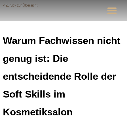
< Zurück zur Übersicht
04.08.2023
Video-Trainings
Warum Fachwissen nicht
genug ist: Die
entscheidende Rolle der
Soft Skills im
Kosmetiksalon