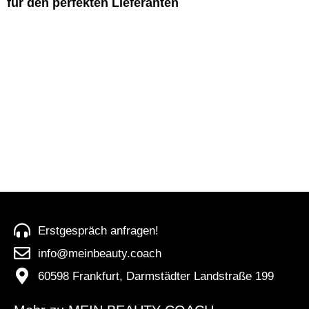
für den perfekten Lieferanten
Falls ihr jetzt denkt: „Aber Vivian, wie finde ich einen Lieferanten, der qualitativ
hochwertige Produkte anbietet und mich nicht nur als Vertriebskanal sieht?“,
dann habe ich gute Nachrichten für euch. Boris und ich arbeiten an einem
Leitfaden zur Auswahl des perfekten Lieferanten, der euch dabei hilft, genau
das zu tun. Bleibt also dran, meine Schönen, die Antwort kommt bald!
Bis dahin, bleibt schön, bleibt mutig und vergesst nicht: Im Beauty-Business ist
es immer mehr als nur Hautpflege, es geht um die Kunst der Behandlung!
Liebe Grüße, Eure Vivian
Erstgespräch anfragen!
info@meinbeauty.coach
60598 Frankfurt, Darmstädter Landstraße 199